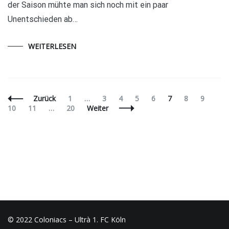
der Saison mühte man sich noch mit ein paar
Unentschieden ab…
WEITERLESEN
Beitragsnavigation
Seite
Seite
Seite
Seite
Seite
Seite
Seite
Seite
Seit
Zurück
1
…
3
4
5
6
7
8
9
Seite
Seite
10
11
…
20
Weiter
© 2022 Coloniacs – Ultrà 1. FC Köln