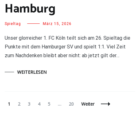
Hamburg
Spieltag
März 15, 2026
Unser glorreicher 1. FC Köln teilt sich am 26. Spieltag die
Punkte mit dem Hamburger SV und spielt 1:1. Viel Zeit
zum Nachdenken bleibt aber nicht: ab jetzt gilt der…
WEITERLESEN
Beitragsnavigation
Seite
Seite
Seite
Seite
Seite
Seite
1
2
3
4
5
…
20
Weiter