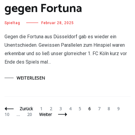
gegen Fortuna
Spieltag
Februar 28, 2025
Gegen die Fortuna aus Düsseldorf gab es wieder ein
Unentschieden. Gewissen Parallelen zum Hinspiel waren
erkennbar und so ließ unser glorreicher 1. FC Köln kurz vor
Ende des Spiels mal…
WEITERLESEN
Beitragsnavigation
Seite
Seite
Seite
Seite
Seite
Seite
Seite
Seite
Seite
Seite
Zurück
1
2
3
4
5
6
7
8
9
Seite
10
…
20
Weiter