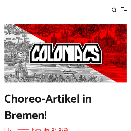
Zum
Inhalt
springen
Choreo-Artikel in
Bremen!
Info
November 27, 2025