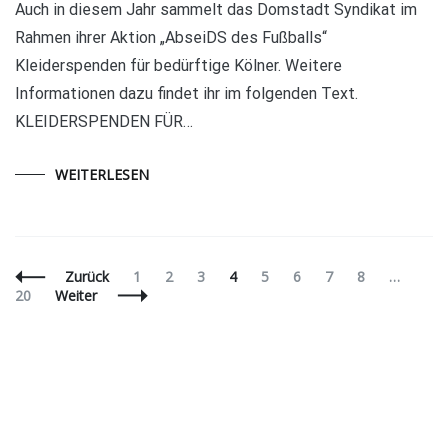
Auch in diesem Jahr sammelt das Domstadt Syndikat im
Rahmen ihrer Aktion „AbseiDS des Fußballs“
Kleiderspenden für bedürftige Kölner. Weitere
Informationen dazu findet ihr im folgenden Text.
KLEIDERSPENDEN FÜR…
WEITERLESEN
Beitragsnavigation
Seite
Seite
Seite
Seite
Seite
Seite
Seite
Seite
Seit
Zurück
1
2
3
4
5
6
7
8
…
20
Weiter