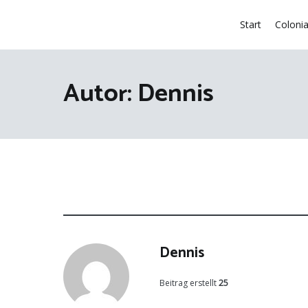
Zum
Inhalt
Start
Coloni
springen
Autor:
Dennis
Dennis
Beitrag erstellt
25