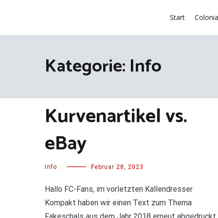
Zum
Inhalt
Start
Coloni
springen
Kategorie:
Info
Kurvenartikel vs.
eBay
Info
Februar 28, 2023
Hallo FC-Fans, im vorletzten Kallendresser
Kompakt haben wir einen Text zum Thema
Fakeschals aus dem Jahr 2018 erneut abgedruckt,