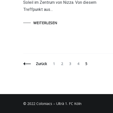
Soleil im Zentrum von Nizza. Von diesem
Treffpunkt aus…
WEITERLESEN
Beitragsnavigation
Seite
Seite
Seite
Seite
Seite
Zurück
1
2
3
4
5
© 2022 Coloniacs – Ultrà 1. FC Köln