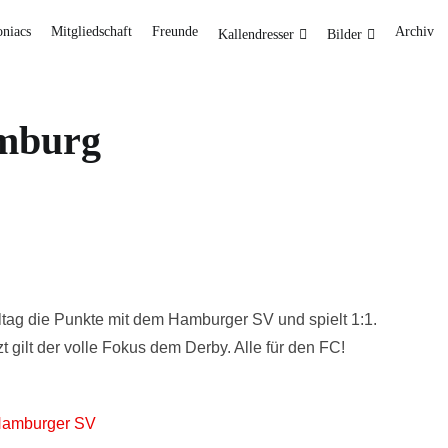
oniacs
Mitgliedschaft
Freunde
Archiv
Kallendresser
Bilder
amburg
ltag
die
Punkte
mit
dem
Hamburger
SV
und
spielt
1:
1.
zt
gilt
der
volle
Fokus
dem
Derby. Alle für den FC
!
 Hamburger SV