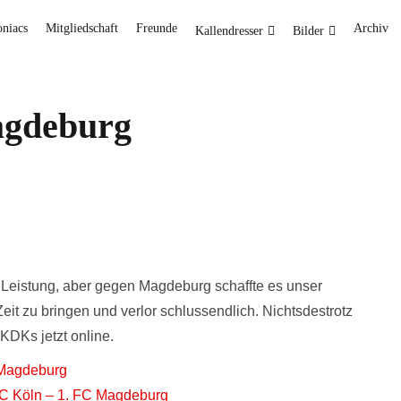
oniacs
Mitgliedschaft
Freunde
Archiv
Kallendresser
Bilder
agdeburg
e Leistung, aber gegen Magdeburg schaffte es unser
Zeit zu bringen und verlor schlussendlich. Nichtsdestrotz
KDKs jetzt online.
 Magdeburg
FC Köln – 1. FC Magdeburg