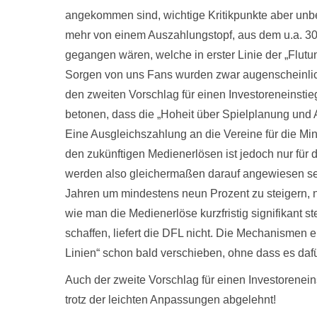
angekommen sind, wichtige Kritikpunkte aber unbe
mehr von einem Auszahlungstopf, aus dem u.a. 300
gegangen wären, welche in erster Linie der „Flutu
Sorgen von uns Fans wurden zwar augenscheinlic
den zweiten Vorschlag für einen Investoreneinst
betonen, dass die „Hoheit über Spielplanung und A
Eine Ausgleichszahlung an die Vereine für die Mi
den zukünftigen Medienerlösen ist jedoch nur für d
werden also gleichermaßen darauf angewiesen se
Jahren um mindestens neun Prozent zu steigern, n
wie man die Medienerlöse kurzfristig signifikant s
schaffen, liefert die DFL nicht. Die Mechanismen e
Linien“ schon bald verschieben, ohne dass es daf
Auch der zweite Vorschlag für einen Investorenei
trotz der leichten Anpassungen abgelehnt!