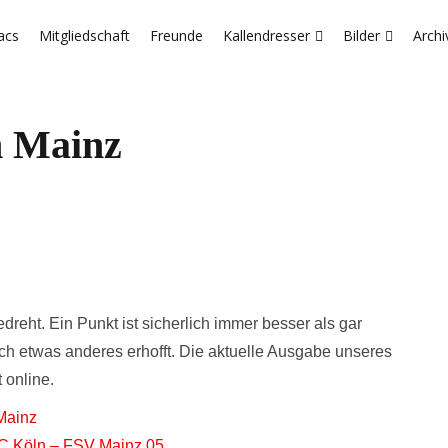
acs
Mitgliedschaft
Freunde
Kallendresser
Bilder
Archi
n Mainz
dreht. Ein Punkt ist sicherlich immer besser als gar
ch etwas anderes erhofft. Die aktuelle Ausgabe unseres
 online.
Mainz
FC Köln – FSV Mainz 05